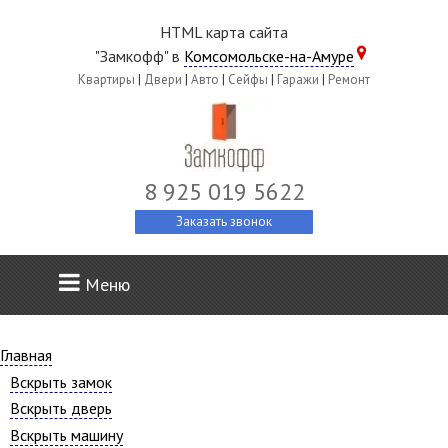
HTML карта сайта
"Замкофф" в
Комсомольске-на-Амуре
Квартиры
|
Двери
|
Авто
|
Сейфы
|
Гаражи
|
Ремонт
8 925 019 5622
Заказать звонок
Меню
Главная
Вскрыть замок
Вскрыть дверь
Вскрыть машину